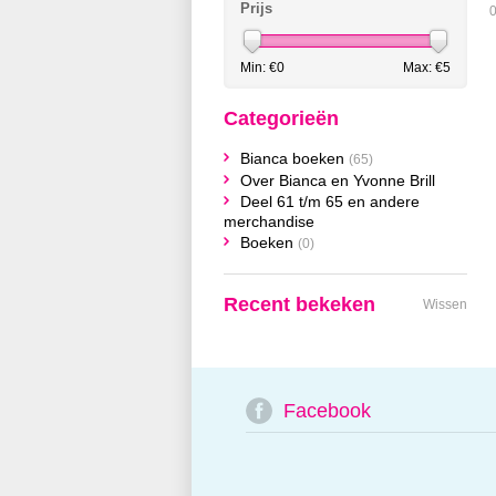
Prijs
0
Min: €
0
Max: €
5
Categorieën
Bianca boeken
(65)
Over Bianca en Yvonne Brill
Deel 61 t/m 65 en andere
merchandise
Boeken
(0)
Recent bekeken
Wissen
Facebook