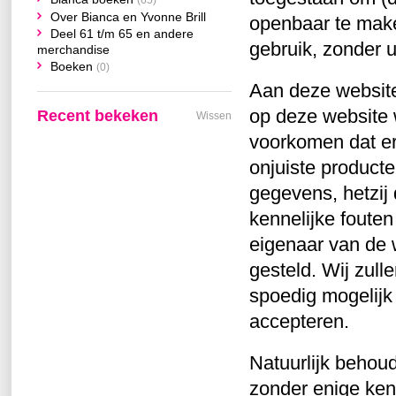
(65)
Over Bianca en Yvonne Brill
openbaar te make
Deel 61 t/m 65 en andere
gebruik, zonder u
merchandise
Boeken
(0)
Aan deze website
op deze website 
Recent bekeken
Wissen
voorkomen dat er 
onjuiste product
gegevens, hetzij
kennelijke fouten
eigenaar van de
gesteld. Wij zul
spoedig mogelijk 
accepteren.
Natuurlijk behoud
zonder enige ken