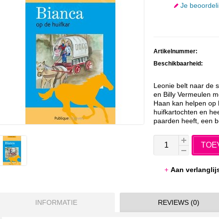
Je beoordel
Artikelnummer:
Beschikbaarheid:
Leonie belt naar de 
en Billy Vermeulen m
Haan kan helpen op h
huifkartochten en he
paarden heeft, een be
TOE
Aan verlangli
INFORMATIE
REVIEWS (0)