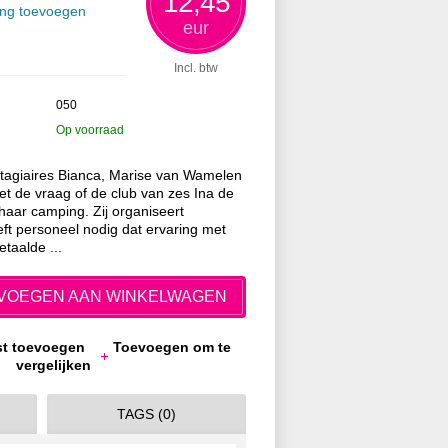
12,45
ing toevoegen
eur
Incl. btw
050
Op voorraad
stagiaires Bianca, Marise van Wamelen
et de vraag of de club van zes Ina de
aar camping. Zij organiseert
eft personeel nodig dat ervaring met
taalde ...
VOEGEN AAN WINKELWAGEN
jst toevoegen
Toevoegen om te
vergelijken
TAGS (0)