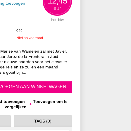
12,45
ing toevoegen
eur
Incl. btw
049
Niet op voorraad
 Marise van Wamelen zal met Javier,
ar Jerez de la Frontera in Zuid-
r nieuwe paarden voor het circus te
nge reis en ze zullen een maand
s gooit bijn...
VOEGEN AAN WINKELWAGEN
jst toevoegen
Toevoegen om te
vergelijken
TAGS (0)