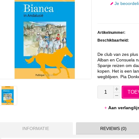
Je beoordel
Artikelnummer:
Beschikbaarheid:
De club van zes plus
Alban en Consuela na
Spanje reizen om daa
kopen. Het is een la
wegblijven. Pia Donker
TOE
Aan verlangli
INFORMATIE
REVIEWS (0)