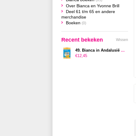
(65)
Over Bianca en Yvonne Brill
Deel 61 t/m 65 en andere
merchandise
Boeken
(0)
Recent bekeken
Wissen
49. Bianca in Andalusië - Binnenkort weer verkrijgbaar!!
€12,45