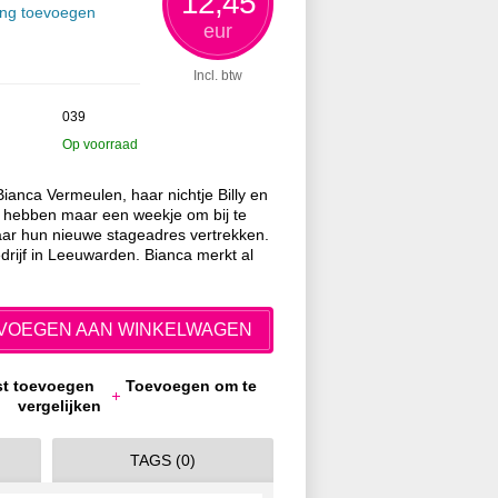
12,45
ing toevoegen
eur
Incl. btw
039
Op voorraad
Bianca Vermeulen, haar nichtje Billy en
hebben maar een weekje om bij te
aar hun nieuwe stageadres vertrekken.
edrijf in Leeuwarden. Bianca merkt al
VOEGEN AAN WINKELWAGEN
jst toevoegen
Toevoegen om te
vergelijken
TAGS (0)